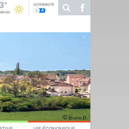
3°
ACCESSIBILITÉ
a
A
RD'HUI
ATIVE
VIE ÉCONOMIQUE