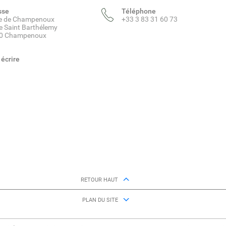
sse
Téléphone
ie de Champenoux
+33 3 83 31 60 73
e Saint Barthélemy
0 Champenoux
écrire
RETOUR HAUT
PLAN DU SITE