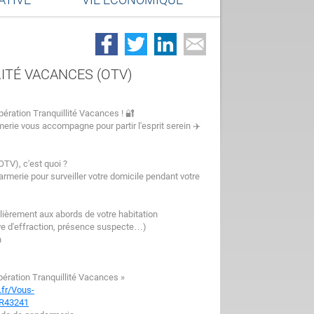
ITÉ VACANCES (OTV)
pération Tranquillité Vacances ! 🔐
erie vous accompagne pour partir l'esprit serein ✈️
OTV), c'est quoi ?
armerie pour surveiller votre domicile pendant votre
lièrement aux abords de votre habitation
ive d'effraction, présence suspecte…)
n
 Opération Tranquillité Vacances »
.fr/Vous-
e/R43241