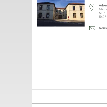
Adre
Mair
51 ru
5428
Nous 