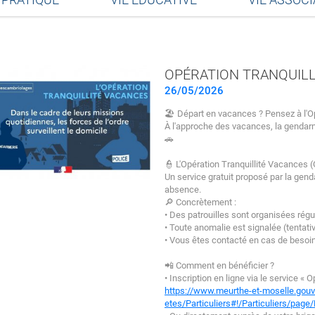
Partager sur Facebook
Partager sur Twitter
Partager sur LinkedIn
Partager par email
OPÉRATION TRANQUILL
26/05/2026
🏖️ Départ en vacances ? Pensez à l'O
À l'approche des vacances, la gendarm
🚗
👮 L'Opération Tranquillité Vacances (
Un service gratuit proposé par la gend
absence.
🔎 Concrètement :
• Des patrouilles sont organisées régu
• Toute anomalie est signalée (tentat
• Vous êtes contacté en cas de besoi
📲 Comment en bénéficier ?
• Inscription en ligne via le service «
https://www.meurthe-et-moselle.gouv
etes/Particuliers#!/Particuliers/pag