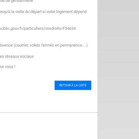
ade de gendarmerie.
usqu'à la veille du départ si votre logement dépend
public.gouv.fr/particuliers/vosdroits/F34634
'absence (courrier, volets fermés en permanence…)
les réseaux sociaux
our vous !
RETOUR À LA LISTE