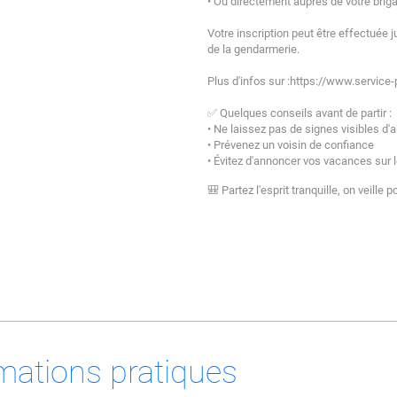
• Ou directement auprès de votre brig
Votre inscription peut être effectuée j
de la gendarmerie.
Plus d'infos sur :https://www.service-
✅ Quelques conseils avant de partir :
• Ne laissez pas de signes visibles d
• Prévenez un voisin de confiance
• Évitez d'annoncer vos vacances sur 
🎒 Partez l'esprit tranquille, on veille p
mations pratiques