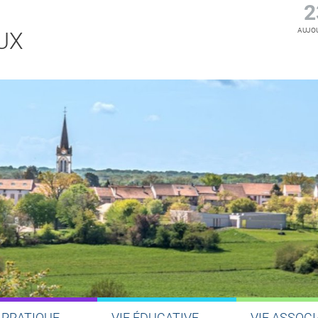
2
AUJOU
UX
 PRATIQUE
VIE ÉDUCATIVE
VIE ASSOCI