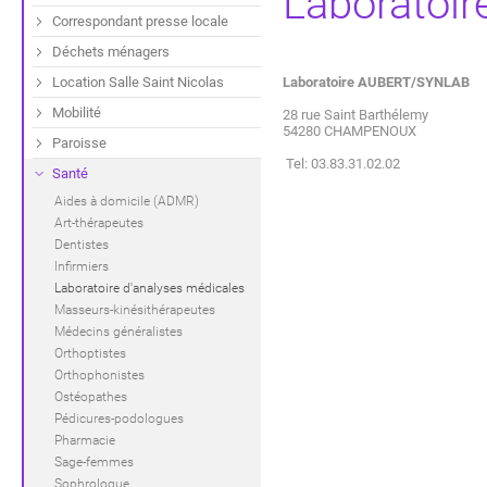
Laboratoir
Correspondant presse locale
Déchets ménagers
Location Salle Saint Nicolas
Laboratoire AUBERT/SYNLAB
Mobilité
28 rue Saint Barthélemy
54280 CHAMPENOUX
Paroisse
Tel: 03.83.31.02.02
Santé
Aides à domicile (ADMR)
Art-thérapeutes
Dentistes
Infirmiers
Laboratoire d'analyses médicales
Masseurs-kinésithérapeutes
Médecins généralistes
Orthoptistes
Orthophonistes
Ostéopathes
Pédicures-podologues
Pharmacie
Sage-femmes
Sophrologue