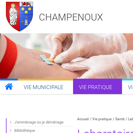
CHAMPENOUX
VIE MUNICIPALE
VIE PRATIQUE
V
Partager sur Facebook
Partager sur Twitt
Partager s
Par
Accueil
Vie pratique
Santé
Lab
J'emménage ou je déménage
Bibliothèque