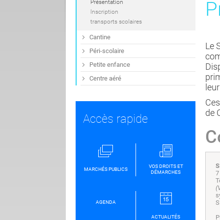
P
Présentation
Inscription
transports scolaires
Cantine
Le S
Péri-scolaire
com
Petite enfance
Dis
pri
Centre aéré
leur
Ces
de 
Accès rapide
C
S
VOS DROITS ET
MARCHÉS PUBLICS
DÉMARCHES
7
T
(
s
S
AGENDA
P
ACTUALITÉS