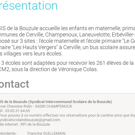
résentation
IS de la Bouzule accueille les enfants en maternelle, prima
munes de Cerville, Champenoux, Laneuvelotte, Erbéviller
posé sur 3 sites : l'école maternelle et l'école primaire "L
maire "Les Hauts Vergers" à Cerville, un bus scolaire assu
s villages vers leurs écoles.
 3 écoles sont adaptées pour recevoir les 261 élèves de la 
CM2, sous la direction de Véronique Colas.
ontact
IS de la Bouzule (Syndicat Intercommunal Scolaire de la Bouzule)
 rue Chanoine Rolin - 54280 CHAMPENOUX
él : 03.83.31.64.65
Vous pouvez à ce numéro effectuer vos réservations pour la cantine ainsi que les 
yndicatscolairebouzule@gmail.com
ite internet : RPI de la Bouzule
résidente : Francine GUILLEMAIN