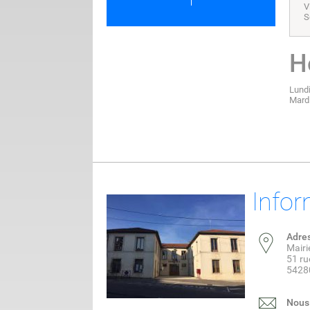
V
S
H
Lundi
Mardi
Infor
Adre
Mair
51 ru
5428
Nous 