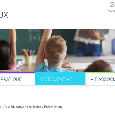
2
AUJOU
UX
 PRATIQUE
VIE ÉDUCATIVE
VIE ASSOCI
Partager sur Facebook
Partager sur Twitter
Partager sur LinkedIn
Partager par email
il
Vie éducative
Les écoles
Présentation