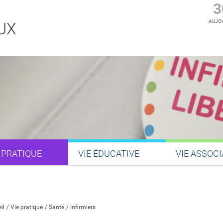
3
AUJOU
UX
 PRATIQUE
VIE ÉDUCATIVE
VIE ASSOCI
Partager sur Facebook
Partager sur Twitter
Partager sur LinkedIn
Partager par email
il
Vie pratique
Santé
Infirmiers