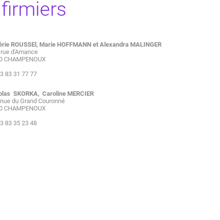
nfirmiers
lérie ROUSSEl, Marie HOFFMANN et Alexandra MALINGER
 rue d'Amance
80 CHAMPENOUX
 03 83 31 77 77
colas SKORKA, Caroline MERCIER
enue du Grand Couronné
80 CHAMPENOUX
03 83 35 23 48