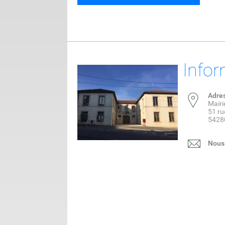
Infor
Adre
Mair
51 ru
5428
Nous 