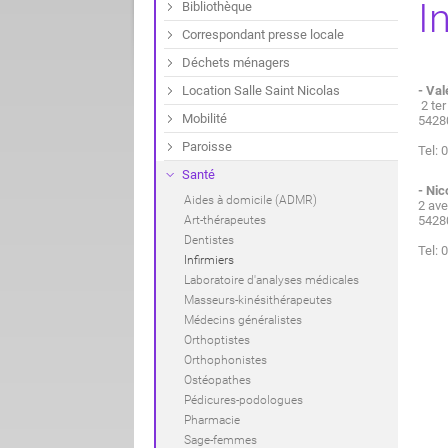
I
Bibliothèque
Correspondant presse locale
Déchets ménagers
Location Salle Saint Nicolas
- Va
2 ter
Mobilité
542
Paroisse
Tel:
Santé
- Ni
Aides à domicile (ADMR)
2 av
Art-thérapeutes
542
Dentistes
Tel: 
Infirmiers
Laboratoire d'analyses médicales
Masseurs-kinésithérapeutes
Médecins généralistes
Orthoptistes
Orthophonistes
Ostéopathes
Pédicures-podologues
Pharmacie
Sage-femmes