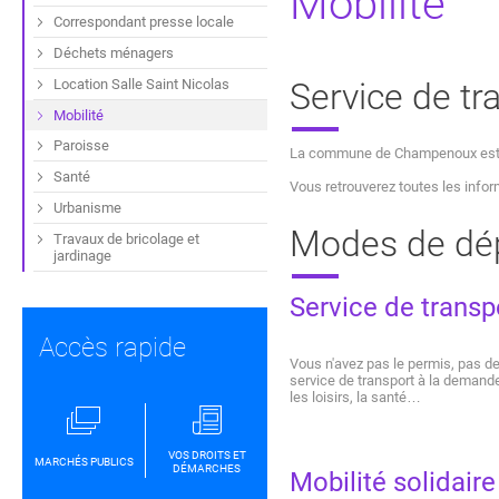
Mobilité
Correspondant presse locale
Déchets ménagers
Location Salle Saint Nicolas
Service de tr
Mobilité
Paroisse
La commune de Champenoux est des
Santé
Vous retrouverez toutes les infor
Urbanisme
Modes de dép
Travaux de bricolage et
jardinage
Service de trans
Accès rapide
Vous n'avez pas le permis, pas de
service de transport à la demand
les loisirs, la santé…
VOS DROITS ET
MARCHÉS PUBLICS
DÉMARCHES
Mobilité solidaire