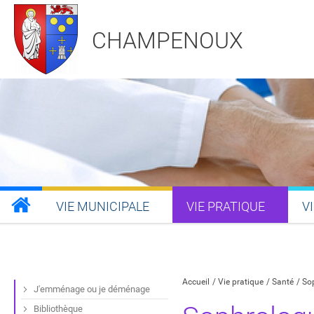
CHAMPENOUX
VIE MUNICIPALE
VIE PRATIQUE
V
Partager sur Facebook
Partager sur Twitt
Partager s
Par
Accueil
Vie pratique
Santé
So
J'emménage ou je déménage
Bibliothèque