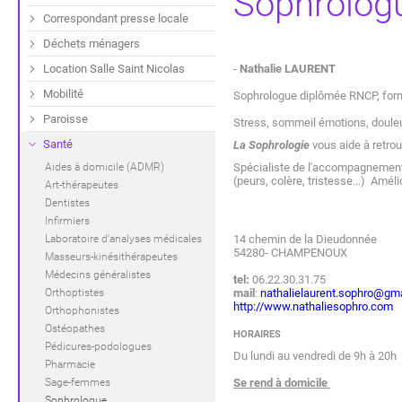
Sophrolog
Correspondant presse locale
Déchets ménagers
Location Salle Saint Nicolas
-
Nathalie LAURENT
Mobilité
Sophrologue diplômée RNCP, for
Paroisse
Stress, sommeil émotions, douleu
Santé
La Sophrologie
vous aide à retrou
Aides à domicile (ADMR)
Spécialiste de l'accompagnement d
(peurs, colère, tristesse...) Améli
Art-thérapeutes
Dentistes
Infirmiers
Laboratoire d'analyses médicales
14 chemin de la Dieudonnée
54280- CHAMPENOUX
Masseurs-kinésithérapeutes
Médecins généralistes
tel:
06.22.30.31.75
Orthoptistes
mail
:
nathalielaurent.sophro@gm
http://www.nathaliesophro.com
Orthophonistes
Ostéopathes
HORAIRES
Pédicures-podologues
Du lundi au vendredi de 9h à 20h
Pharmacie
Sage-femmes
Se rend à domicile
Sophrologue