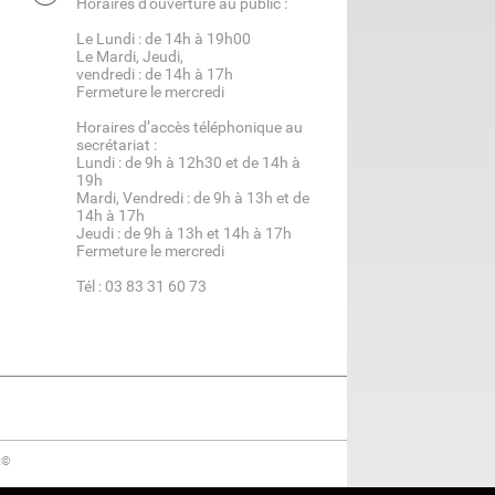
Horaires d'ouverture au public :
Le Lundi : de 14h à 19h00
Le Mardi, Jeudi,
vendredi : de 14h à 17h
Fermeture le mercredi
Horaires d’accès téléphonique au
secrétariat :
Lundi : de 9h à 12h30 et de 14h à
19h
Mardi, Vendredi : de 9h à 13h et de
14h à 17h
Jeudi : de 9h à 13h et 14h à 17h
Fermeture le mercredi
Tél : 03 83 31 60 73
t©