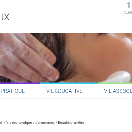
1
AUJOU
UX
 PRATIQUE
VIE ÉDUCATIVE
VIE ASSOCI
Partager sur Facebook
Partager sur Twitter
Partager sur LinkedIn
Partager par email
il
Vie économique
Commerces
Beauté/bien-être