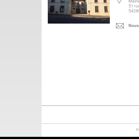
Mair
51 ru
5428
Nous 
I