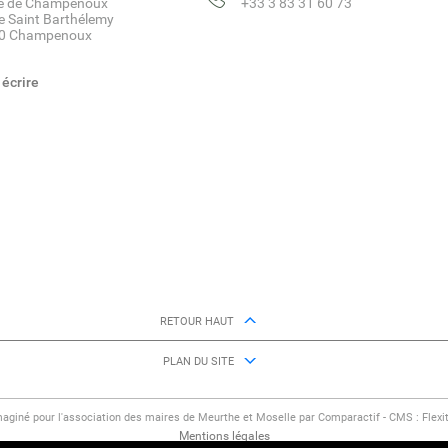
ie de Champenoux
+33 3 83 31 60 73
e Saint Barthélemy
0 Champenoux
écrire
RETOUR HAUT
PLAN DU SITE
maginé pour l'association des maires de Meurthe et Moselle par Comparactif - CMS :
Flexi
Mentions légales