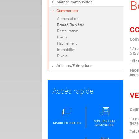
B
Marché campussien
Commerces
Alimentation
Beauté/Bien-être
CC
Restauration
Fleurs
Colin
Habillement
17 ru
Immobilier
542
Divers
Tél :
Artisans/Entreprises
Face
Insta
Accès rapide
VE
Coiff
10 ru
VOS DROITS ET
MARCHÉS PUBLICS
542
DÉMARCHES
Tél :