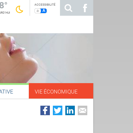
8°
ACCESSIBILITÉ
a
A
RD'HUI
ATIVE
VIE ÉCONOMIQUE