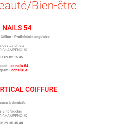
eauté/Bien-être
 NAILS 54
 Céline - Prothésiste ongulaire
e des Jardinets
80 CHAMPENOUX
 07 69 82 15 45
book :
cc nails 54
gram :
ccnails54
RTICAL COIFFURE
euse à domicile
e Sint Nicolas
80 CHAMPENOUX
 06 29 35 35 40