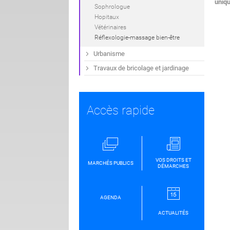
uniq
Sophrologue
Hopitaux
Vétérinaires
Réflexologie-massage bien-être
Urbanisme
Travaux de bricolage et jardinage
Accès rapide
VOS DROITS ET
MARCHÉS PUBLICS
DÉMARCHES
AGENDA
ACTUALITÉS