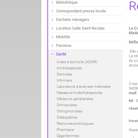
R
Bibliothèque
Correspondant presse locale
Déchets ménagers
Location Salle Saint Nicolas
Le C
Mada
Mobilité
Réfle
Paroisse
Elle 
Santé
La ré
du co
Aides à domicile (ADMR)
accum
Art-thérapeutes
Dentistes
Infirmiers
3 rue
Laboratoire d'analyses médicales
5428
Masseurs-kinésithérapeutes
mail
:
Médecins généralistes
tel
: 
Orthoptistes
réser
Orthophonistes
Ostéopathes
Horai
Pédicures-podologues
Pharmacie
Ouver
Sage-femmes