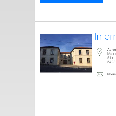
Infor
Adre
Mair
51 ru
5428
Nous 