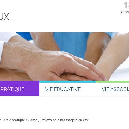
1
AUJOU
UX
 PRATIQUE
VIE ÉDUCATIVE
VIE ASSOCI
Partager sur Facebook
Partager sur Twitter
Partager sur LinkedIn
Partager par email
il
Vie pratique
Santé
Réflexologie-massage bien-être