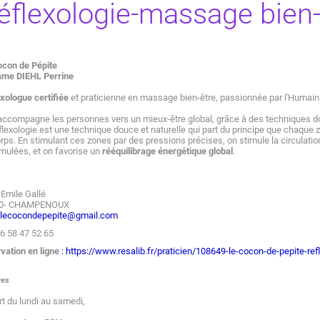
éflexologie-massage bien-
ocon de Pépite
me DIEHL Perrine
xologue certifiée
et praticienne en massage bien-être, passionnée par l'Humain e
accompagne les personnes vers un mieux-être global, grâce à des techniques do
flexologie est une technique douce et naturelle qui part du principe que chaque
rps. En stimulant ces zones par des pressions précises, on stimule la circulation 
ulées, et on favorise un
rééquilibrage énergétique global
.
 Emile Gallé
0- CHAMPENOUX
lecocondepepite@gmail.com
06 58 47 52 65
vation en ligne
:
https://www.resalib.fr/
praticien/108649-le-cocon-de-
pepite-re
res
t du lundi au samedi,