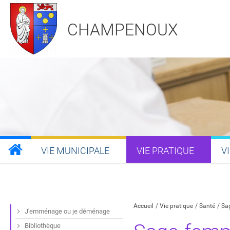
CHAMPENOUX
VIE MUNICIPALE
VIE PRATIQUE
V
Partager sur Facebook
Partager sur Twitt
Partager s
Par
Accueil
Vie pratique
Santé
Sa
J'emménage ou je déménage
Bibliothèque