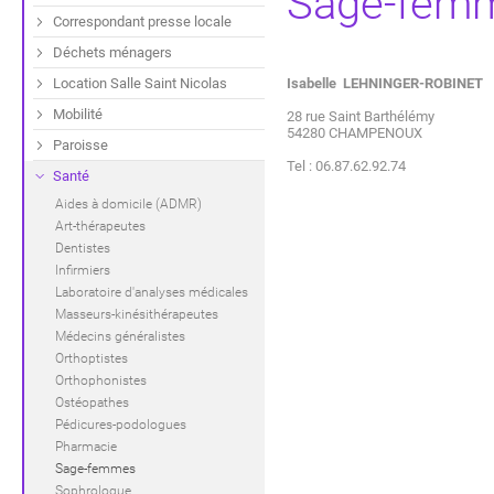
Sage-fem
Correspondant presse locale
Déchets ménagers
Location Salle Saint Nicolas
Isabelle LEHNINGER-ROBINET
Mobilité
28 rue Saint Barthélémy
54280 CHAMPENOUX
Paroisse
Tel : 06.87.62.92.74
Santé
Aides à domicile (ADMR)
Art-thérapeutes
Dentistes
Infirmiers
Laboratoire d'analyses médicales
Masseurs-kinésithérapeutes
Médecins généralistes
Orthoptistes
Orthophonistes
Ostéopathes
Pédicures-podologues
Pharmacie
Sage-femmes
Sophrologue