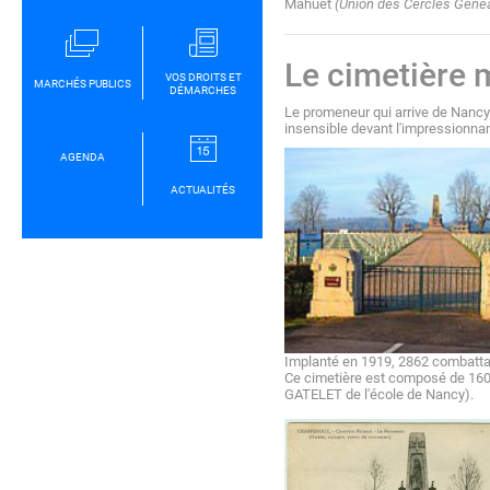
Mahuet
(Union des Cercles Géné
Le cimetière m
VOS DROITS ET
MARCHÉS PUBLICS
DÉMARCHES
Le promeneur qui arrive de Nanc
insensible devant l'impressionnan
AGENDA
ACTUALITÉS
Implanté en 1919, 2862 combattan
Ce cimetière est composé de 160
GATELET de l'école de Nancy).