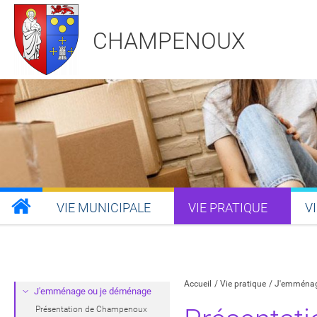
CHAMPENOUX
VIE MUNICIPALE
VIE PRATIQUE
V
Partager sur Facebook
Partager sur Twitt
Partager s
Par
Accueil
Vie pratique
J'emménag
J'emménage ou je déménage
Présentation de Champenoux