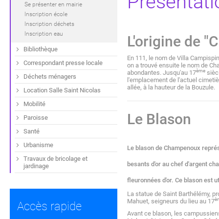
Présentat
Se présenter en mairie
Inscription école
Inscription déchets
Inscription eau
L'origine de 
Bibliothèque
En 111, le nom de Villa Campispina
Correspondant presse locale
on a trouvé ensuite le nom de Ch
ème
abondantes. Jusqu'au 17
siècl
Déchets ménagers
l'emplacement de l'actuel cimetièr
allée, à la hauteur de la Bouzule.
Location Salle Saint Nicolas
Mobilité
Le Blason
Paroisse
Santé
Urbanisme
Le blason de Champenoux représen
Travaux de bricolage et
besants d'or au chef d'argent ch
jardinage
fleuronnées d'or. Ce blason est 
La statue de Saint Barthélémy, pr
è
Mahuet, seigneurs du lieu au 17
Accès rapide
Avant ce blason, les campussiens 