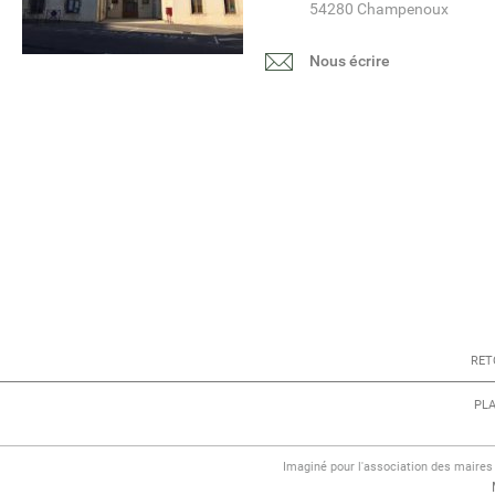
54280 Champenoux
Nous écrire
RET
PLA
Imaginé pour l'association des maire