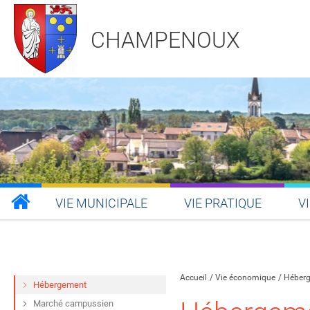
CHAMPENOUX
VIE MUNICIPALE
VIE PRATIQUE
V
Partager sur Facebook
Partager sur Twitt
Partager s
Par
Accueil
Vie économique
Héber
Hébergement
Marché campussien