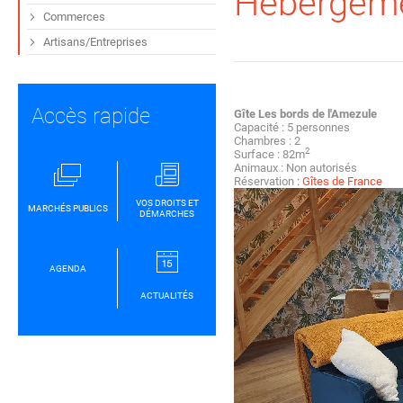
Hébergem
Commerces
Artisans/Entreprises
Accès rapide
Gîte
Les bords de l'Amezule
Capacité : 5 personnes
Chambres : 2
2
Surface : 82m
Animaux : Non autorisés
Réservation
:
Gîtes de France
VOS DROITS ET
MARCHÉS PUBLICS
DÉMARCHES
AGENDA
ACTUALITÉS