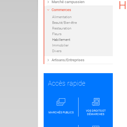
H
Marché campussien
Commerces
Alimentation
Beauté/Bien-être
Restauration
Fleurs
Habillement
Immobilier
Divers
Artisans/Entreprises
Accès rapide
VOS DROITS ET
MARCHÉS PUBLICS
DÉMARCHES