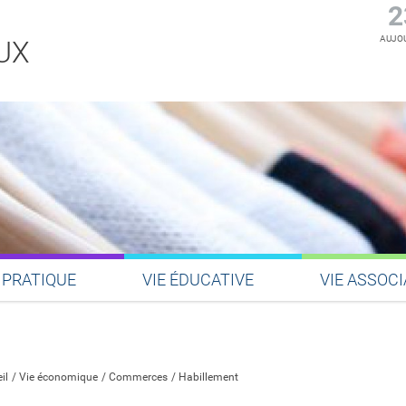
2
AUJOU
UX
 PRATIQUE
VIE ÉDUCATIVE
VIE ASSOCI
Partager sur Facebook
Partager sur Twitter
Partager sur LinkedIn
Partager par email
il
Vie économique
Commerces
Habillement