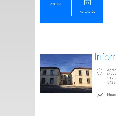
AGENDA
ACTUALITÉS
Infor
Adre
Mair
51 ru
5428
Nous 