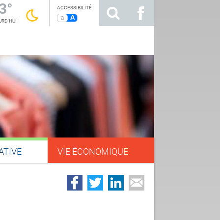
3°
ACCESSIBILITÉ
a
A
RD'HUI
ATIVE
VIE ÉCONOMIQUE