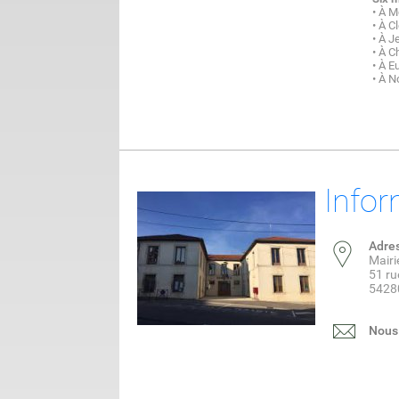
• À M
• À C
• À J
• À C
• À E
• À N
Infor
Adre
Mair
51 ru
5428
Nous 