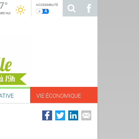
7°
ACCESSIBILITÉ
a
A
RD'HUI
ATIVE
VIE ÉCONOMIQUE