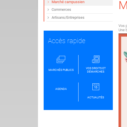
M
Marché campussien
Commerces
Artisans/Entreprises
Vos p
Une b
Accès rapide
VOS DROITS ET
MARCHÉS PUBLICS
DÉMARCHES
AGENDA
ACTUALITÉS