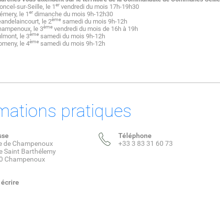
er
oncel-sur-Seille, le 1
vendredi du mois 17h-19h30
er
lémery, le 1
dimanche du mois 9h-12h30
ème
eandelaincourt, le 2
samedi du mois 9h-12h
ème
hampenoux, le 3
vendredi du mois de 16h à 19h
ème
ulmont, le 3
samedi du mois 9h-12h
ème
omeny, le 4
samedi du mois 9h-12h
mations pratiques
sse
Téléphone
ie de Champenoux
+33 3 83 31 60 73
e Saint Barthélemy
0 Champenoux
écrire