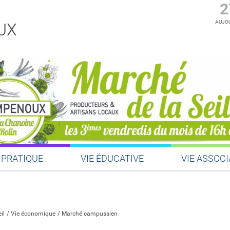
2
AUJOU
UX
 PRATIQUE
VIE ÉDUCATIVE
VIE ASSOCI
Partager sur Facebook
Partager sur Twitter
Partager sur LinkedIn
Partager par email
il
Vie économique
Marché campussien