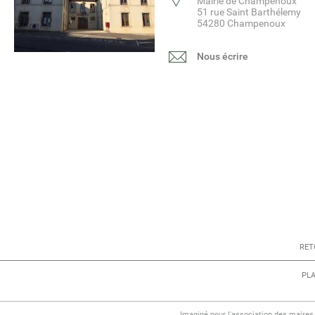
Mairie de Champenoux
51 rue Saint Barthélemy
54280 Champenoux
Nous écrire
RET
PLA
Imaginé pour l'association des maire