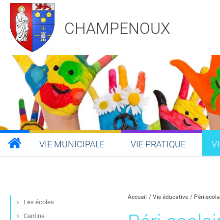
CHAMPENOUX
VIE MUNICIPALE
VIE PRATIQUE
V
Partager sur Facebook
Partager sur Twitt
Partager s
Par
Accueil
Vie éducative
Péri-scola
Les écoles
Cantine