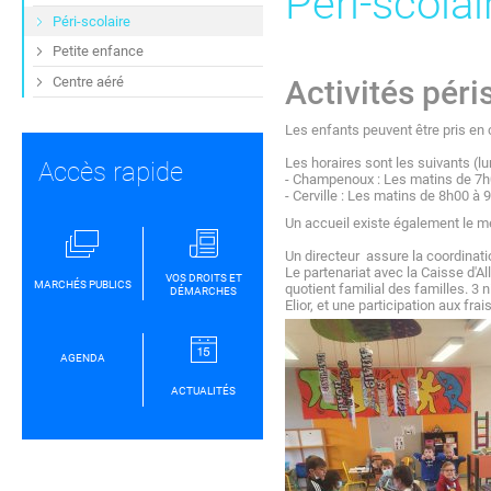
Péri-scolai
Péri-scolaire
Petite enfance
Centre aéré
Activités péri
Les enfants peuvent être pris en c
Les horaires sont les suivants (lun
Accès rapide
- Champenoux : Les matins de 7h0
- Cerville : Les matins de 8h00 à
Un accueil existe également le me
Un directeur assure la coordinati
Le partenariat avec la Caisse d'A
VOS DROITS ET
MARCHÉS PUBLICS
quotient familial des familles. 3 n
DÉMARCHES
Elior, et une participation aux fr
AGENDA
ACTUALITÉS