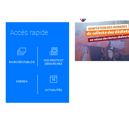
Partager sur Facebook
Partager sur Twitt
Partager s
Par
Accès rapide
VOS DROITS ET
MARCHÉS PUBLICS
DÉMARCHES
AGENDA
ACTUALITÉS