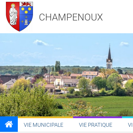
SEPTEMBRE
SEPTEMB
CHAMPENOUX
Expo Playmobil 
du
samedi
19
septembre
au
d
mar.
11
AOÛT
VIE MUNICIPALE
VIE PRATIQUE
V