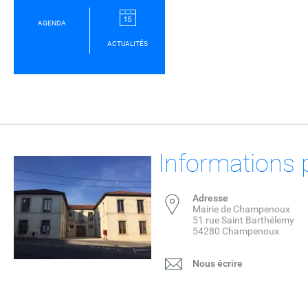
AGENDA
ACTUALITÉS
Informations 
Adresse
Mairie de Champenoux
51 rue Saint Barthélemy
54280 Champenoux
Nous écrire