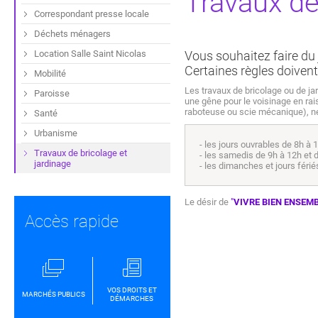
Travaux de
Correspondant presse locale
Déchets ménagers
Location Salle Saint Nicolas
Vous souhaitez faire du j
Certaines règles doivent
Mobilité
Les travaux de bricolage ou de jar
Paroisse
une gêne pour le voisinage en rai
raboteuse ou scie mécanique), ne
Santé
Urbanisme
- les jours ouvrables de 8h à
Travaux de bricolage et
- les samedis de 9h à 12h et 
jardinage
- les dimanches et jours féri
Le désir de
"
VIVRE BIEN ENSEM
Accès rapide
VOS DROITS ET
MARCHÉS PUBLICS
DÉMARCHES