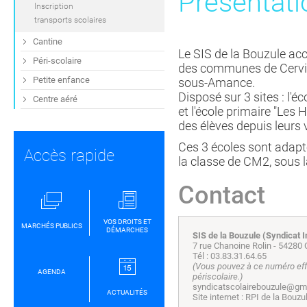
Présentati
Inscription
transports scolaires
Cantine
Le SIS de la Bouzule accu
Péri-scolaire
des communes de Cervill
Petite enfance
sous-Amance.
Disposé sur 3 sites : l'
Centre aéré
et l'école primaire "Les
des élèves depuis leurs v
Ces 3 écoles sont adapté
Accès rapide
la classe de CM2, sous l
Contact
VOS DROITS ET
MARCHÉS PUBLICS
DÉMARCHES
SIS de la Bouzule (Syndicat 
7 rue Chanoine Rolin - 542
Tél : 03.83.31.64.65
(Vous pouvez à ce numéro effe
AGENDA
périscolaire.)
syndicatscolairebouzule@gm
ACTUALITÉS
Site internet : RPI de la Bouzu