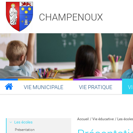
CHAMPENOUX
VIE MUNICIPALE
VIE PRATIQUE
V
Partager sur Facebook
Partager sur Twitt
Partager s
Par
Accueil
Vie éducative
Les école
Les écoles
Présentation