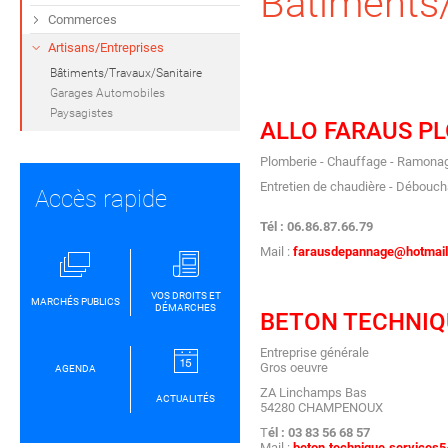
Bâtiments/
Commerces
Artisans/Entreprises
Bâtiments/Travaux/Sanitaire
Garages Automobiles
Paysagistes
ALLO FARAUS P
Plomberie - Chauffage - Ramona
Entretien de chaudière - Débouc
Accès rapide
Tél : 06.86.87.66.79
Mail :
farausdepannage@hotmail
VOS DROITS ET
MARCHÉS PUBLICS
DÉMARCHES
BETON TECHNIQ
Entreprise générale
Gros oeuvre
AGENDA
ZA Linchamps Bas
ACTUALITÉS
54280 CHAMPENOUX
T
él : 03 83 56 68 57
Mail :
beton.technique.services