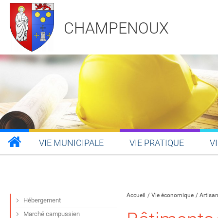
CHAMPENOUX
VIE MUNICIPALE
VIE PRATIQUE
V
Partager sur Facebook
Partager sur Twitt
Partager s
Par
Accueil
Vie économique
Artisa
Hébergement
Marché campussien