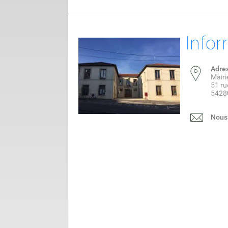
Infor
Adre
Mair
51 ru
5428
Nous 