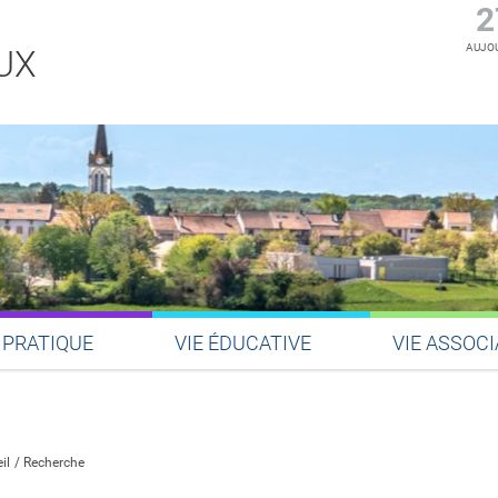
2
AUJOU
UX
 PRATIQUE
VIE ÉDUCATIVE
VIE ASSOCI
Partager sur Facebook
Partager sur Twitter
Partager sur LinkedIn
Partager par email
il
Recherche