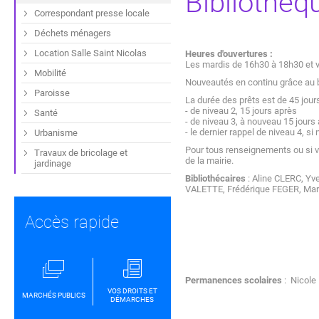
Bibliothèq
Correspondant presse locale
Déchets ménagers
Location Salle Saint Nicolas
Heures d'ouvertures :
Les mardis de 16h30 à 18h30 et v
Mobilité
Nouveautés en continu grâce au 
Paroisse
La durée des prêts est de 45 jours
- de niveau 2, 15 jours après
Santé
- de niveau 3, à nouveau 15 jours
- le dernier rappel de niveau 4, si
Urbanisme
Pour tous renseignements ou si vo
Travaux de bricolage et
de la mairie.
jardinage
Bibliothécaires
: Aline CLERC, Y
VALETTE, Frédérique FEGER, Mar
Accès rapide
Permanences scolaires
: Nicole
VOS DROITS ET
MARCHÉS PUBLICS
DÉMARCHES