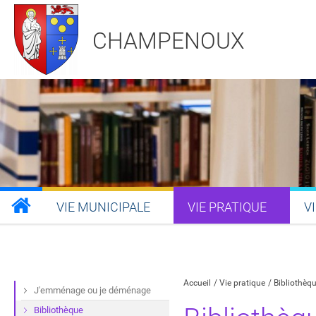
CHAMPENOUX
VIE MUNICIPALE
VIE PRATIQUE
V
Partager sur Facebook
Partager sur Twitt
Partager s
Par
Accueil
Vie pratique
Bibliothèq
J'emménage ou je déménage
Bibliothèque