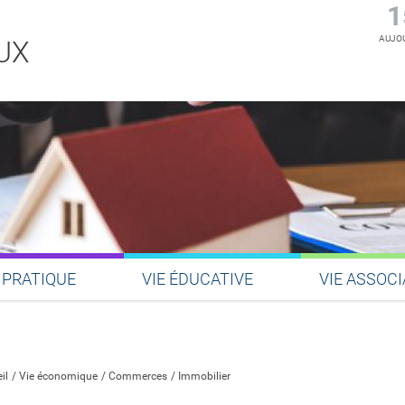
1
AUJOU
UX
 PRATIQUE
VIE ÉDUCATIVE
VIE ASSOCI
Partager sur Facebook
Partager sur Twitter
Partager sur LinkedIn
Partager par email
il
Vie économique
Commerces
Immobilier