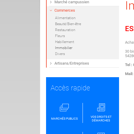
I
Marché campussien
Commerces
Alimentation
Beauté/Bien-être
ES
Restauration
Fleurs
Habillement
Achat
Immobilier
30 bi
Divers
5428
Artisans/Entreprises
Tel :
Mail
Accès rapide
VOS DROITS ET
MARCHÉS PUBLICS
DÉMARCHES