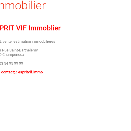
mmobilier
PRIT VIF Immoblier
, vente, estimation immoobilières
s Rue Saint-Barthélémy
0 Champenoux
 03 54 95 99 99
:
contact@
espritvif.immo