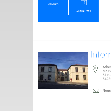
AGENDA
ACTUALITÉS
Infor
Adre
Mair
51 ru
5428
Nous 