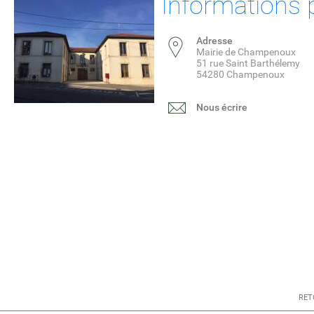
Informations 
Adresse
Mairie de Champenoux
51 rue Saint Barthélemy
54280 Champenoux
Nous écrire
RET