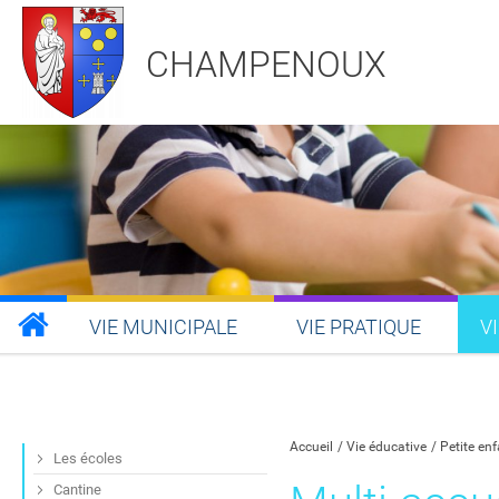
CHAMPENOUX
VIE MUNICIPALE
VIE PRATIQUE
V
Partager sur Facebook
Partager sur Twitt
Partager s
Par
Accueil
Vie éducative
Petite en
Les écoles
Cantine