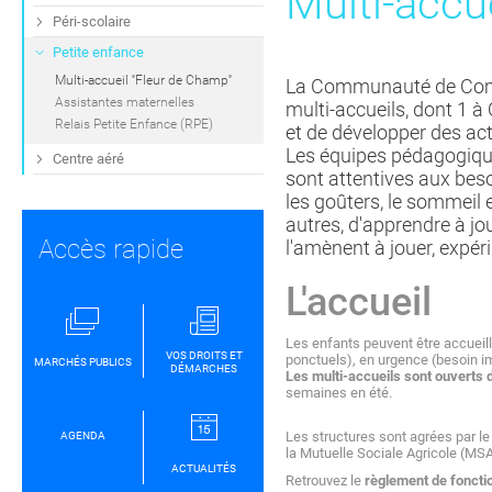
Multi-accue
Péri-scolaire
Petite enfance
Multi-accueil ''Fleur de Champ''
La Communauté de Commu
Assistantes maternelles
multi-accueils, dont 1 à
Relais Petite Enfance (RPE)
et de développer des act
Les équipes pédagogique
Centre aéré
sont attentives aux beso
les goûters, le sommeil et
autres, d'apprendre à jo
Accès rapide
l'amènent à jouer, expér
L'accueil
Les enfants peuvent être accueill
VOS DROITS ET
ponctuels), en urgence (besoin im
MARCHÉS PUBLICS
DÉMARCHES
Les multi-accueils sont ouverts 
semaines en été.
Les structures sont agrées par le
AGENDA
la Mutuelle Sociale Agricole (MSA
ACTUALITÉS
Retrouvez le
règlement de foncti