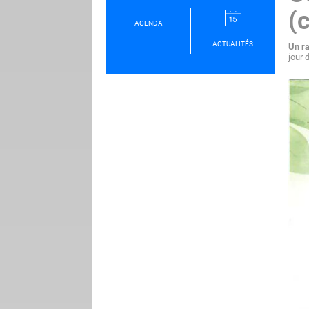
(
AGENDA
ACTUALITÉS
Un ra
jour 