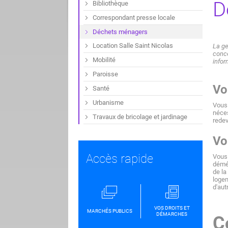
D
Bibliothèque
Correspondant presse locale
Déchets ménagers
Location Salle Saint Nicolas
La g
conce
Mobilité
infor
Paroisse
Vo
Santé
Urbanisme
Vous 
néces
Travaux de bricolage et jardinage
redev
Vo
Accès rapide
Vous 
démén
de la
logem
d'aut
VOS DROITS ET
MARCHÉS PUBLICS
DÉMARCHES
C