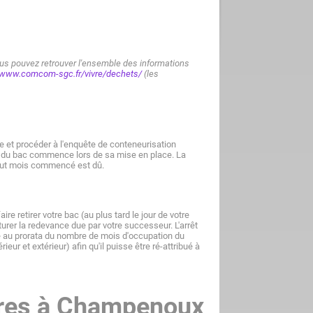
 pouvez retrouver l'ensemble des informations
//www.comcom-sgc.fr/vivre/dechets/
(les
e et procéder à l'enquête de conteneurisation
on du bac commence lors de sa mise en place. La
out mois commencé est dû.
ire retirer votre bac (au plus tard le jour de votre
urer la redevance due par votre successeur. L'arrêt
ée au prorata du nombre de mois d'occupation du
eur et extérieur) afin qu'il puisse être ré-attribué à
ères à Champenoux