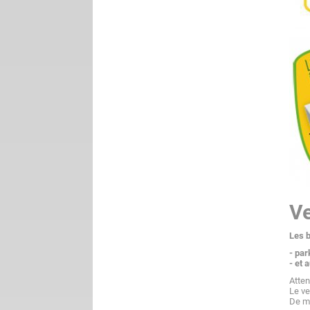
Ve
Les b
- par
- et 
Atten
Le ve
De mê