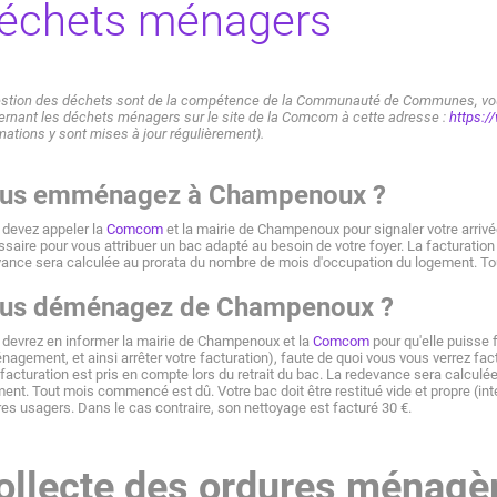
échets ménagers
estion des déchets sont de la compétence de la Communauté de Communes, vous
rnant les déchets ménagers sur le site de la Comcom à cette adresse :
https:
mations y sont mises à jour régulièrement).
us emménagez à Champenoux ?
devez appeler la
Comcom
et la mairie de Champenoux pour signaler votre arrivé
saire pour vous attribuer un bac adapté au besoin de votre foyer. La facturati
ance sera calculée au prorata du nombre de mois d'occupation du logement. T
us déménagez de Champenoux ?
devrez en informer la mairie de Champenoux et la
Comcom
pour qu'elle puisse fa
agement, et ainsi arrêter votre facturation), faute de quoi vous vous verrez fact
 facturation est pris en compte lors du retrait du bac. La redevance sera calcul
ent. Tout mois commencé est dû. Votre bac doit être restitué vide et propre (intéri
res usagers. Dans le cas contraire, son nettoyage est facturé 30 €.
ollecte des ordures ménag