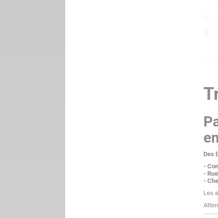
T
Pa
em
Des b
- Co
- Rue
- Ch
Les e
Atten