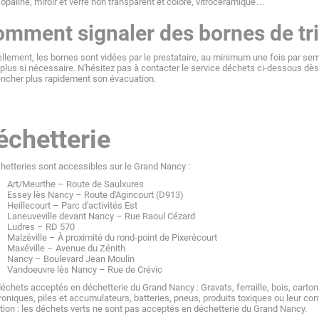
 opaline, miroir et verre non transparent et coloré, vitrocéramique…
mment signaler des bornes de tri
llement, les bornes sont vidées par le prestataire, au minimum une fois par semain
 plus si nécessaire. N'hésitez pas à contacter le service déchets ci-dessous dè
ncher plus rapidement son évacuation.
échetterie
hetteries sont accessibles sur le Grand Nancy :
Art/Meurthe – Route de Saulxures
Essey lès Nancy – Route d'Agincourt (D913)
Heillecourt – Parc d'activités Est
Laneuveville devant Nancy – Rue Raoul Cézard
Ludres – RD 570
Malzéville – À proximité du rond-point de Pixerécourt
Maxéville – Avenue du Zénith
Nancy – Boulevard Jean Moulin
Vandoeuvre lès Nancy – Rue de Crévic
échets acceptés en déchetterie du Grand Nancy : Gravats, ferraille, bois, carton
roniques, piles et accumulateurs, batteries, pneus, produits toxiques ou leur con
tion : les déchets verts ne sont pas acceptés en déchetterie du Grand Nancy.