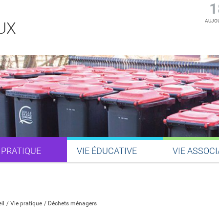
1
AUJOU
UX
 PRATIQUE
VIE ÉDUCATIVE
VIE ASSOCI
Partager sur Facebook
Partager sur Twitter
Partager sur LinkedIn
Partager par email
il
Vie pratique
Déchets ménagers