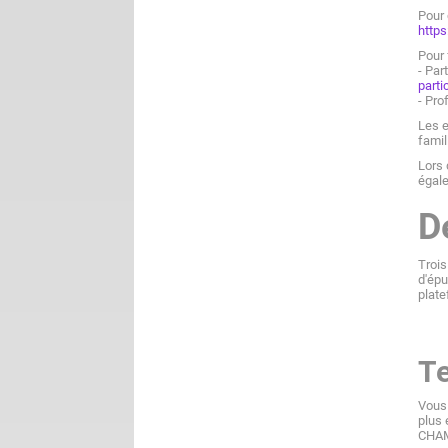
Pour 
https
Pour 
- Par
parti
- Pro
Les e
famil
Lors 
égale
D
Trois
d'épu
plate
Te
Vous 
plus 
CHAM