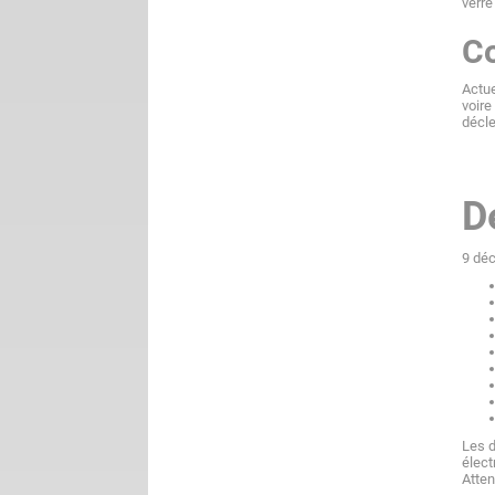
verre
Co
Actue
voire
décle
D
9 déc
Les d
élect
Atten