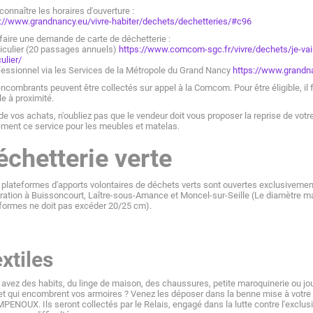
connaître les horaires d'ouverture :
://www.grandnancy.eu/vivre-habiter/dechets/dechetteries/#c96
faire une demande de carte de déchetterie :
ticulier (20 passages annuels)
https://www.comcom-sgc.fr/vivre/dechets/je-vai
culier/
fessionnel via les Services de la Métropole du Grand Nancy
https://www.grandna
ncombrants peuvent être collectés sur appel à la Comcom. Pour être éligible, il 
le à proximité.
de vos achats, n'oubliez pas que le vendeur doit vous proposer la reprise de vot
ment ce service pour les meubles et matelas.
échetterie verte
 plateformes d'apports volontaires de déchets verts sont ouvertes exclusivement a
ration à Buissoncourt, Laître-sous-Amance et Moncel-sur-Seille (Le diamètre
formes ne doit pas excéder 20/25 cm).
xtiles
avez des habits, du linge de maison, des chaussures, petite maroquinerie ou jo
et qui encombrent vos armoires ? Venez les déposer dans la benne mise à votre 
PENOUX. Ils seront collectés par
le Relais, engagé dans la lutte contre l'exclu